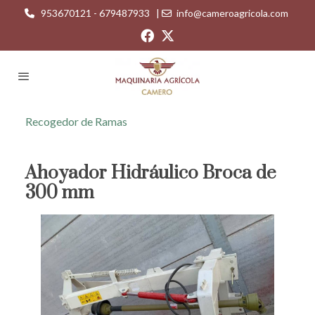
953670121 - 679487933
|
info@cameroagricola.com
Recogedor de Ramas
Ahoyador Hidráulico Broca de
300 mm