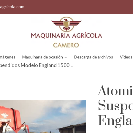
agricola.com
 imágenes
Maquinaria de ocasión
Descarga de archivos
Vídeos
pendidos Modelo England 1500 L
Atomi
Susp
Engla