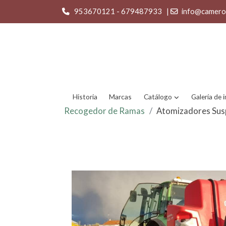
953670121 - 679487933
|
info@camero
Historia
Marcas
Catálogo
Galería de
Recogedor de Ramas
Atomizadores Sus