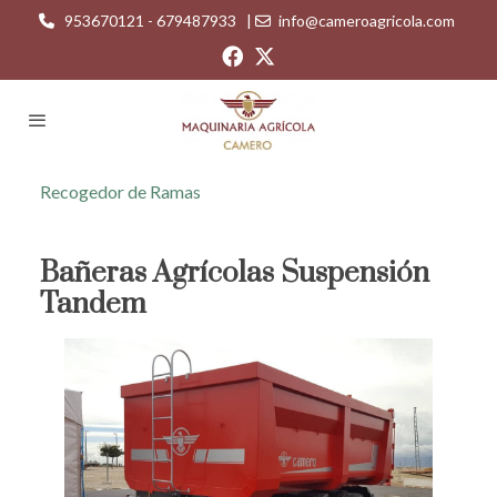
953670121 - 679487933
|
info@cameroagricola.com
Recogedor de Ramas
Bañeras Agrícolas Suspensión
Tandem