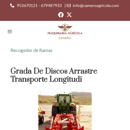
953670121 - 679487933
|
info@cameroagricola.com
Recogedor de Ramas
Grada De Discos Arrastre
Transporte Longitudi