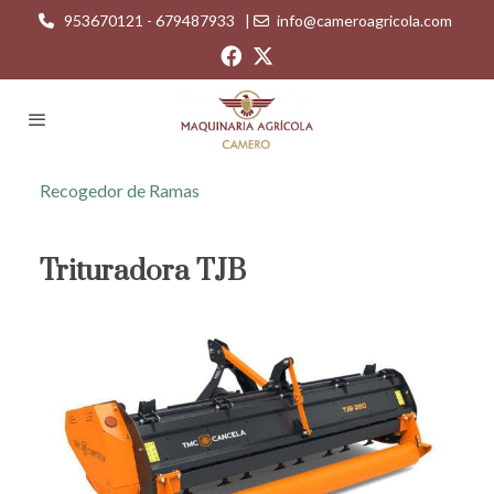
953670121 - 679487933
|
info@cameroagricola.com
Recogedor de Ramas
Trituradora TJB