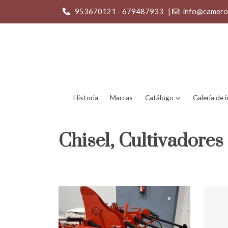
953670121 - 679487933
|
info@camero
Historia
Marcas
Catálogo
Galería de
Chisel, Cultivadores