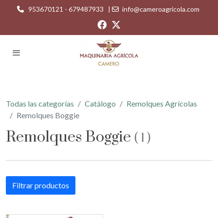
953670121 - 679487933
|
info@cameroagricola.com
Todas las categorías
Catálogo
Remolques Agrícolas
Remolques Boggie
Remolques Boggie
(
1
)
Filtrar productos